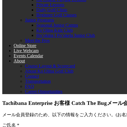
Private Lessons
Daily Golf Clinic
Beginner Golf Classes
Junior Programs
Seasonal Junior Camps
Ko Olina Kidz Club
Ho’okipa I Po’okela Junior Club
Meet the Pros
Online Store
Live Webcam
Events Calendar
About
Course Layout & Scorecard
About Ko Olina Golf Club
Contact
Transportation
FAQ
Career Opportunities
Tachibana Enterprise お客様 Catch The Bugメ
メール会員登録のため、以下の情報をご入力ください。(お
ご氏名
*